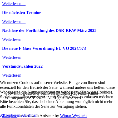
Weiterlesen ...
Die nächsten Termine
Weiterlesen ...
Nachlese der Fortbildung des DSR-KKW März 2025
Weiterlesen ...
Die neue F-Gase Verordnung EU VO 2024/573
Weiterlesen ...
Vorstandswahlen 2022
Weiterlesen ...
Wir nutzen Cookies auf unserer Website. Einige von ihnen sind
essenziell für den Betrieb der Seite, während andere uns helfen, diese
Website und die Nutzererfahrung zu verbessern (Tracking Cookies).
Copyright Deutscher Sachverständigen Rat Kälte Klima
Sie können selbst entscheiden, ob Sie die Cookies zulassen möchten.
Wärmepumpe e.V. 2025. All Rights Reserved.
Bitte beachten Sie, dass bei einer Ablehnung womöglich nicht mehr
alle Funktionalitäten der Seite zur Verfügung stehen.
Akzeptieren
Ablehnen
Template
created with Artisteer by
Wimar Wysluch
.