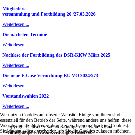
Mitglieder-
v
ersammlung und Fortbildung 26./27.03.2026
Weiterlesen ...
Die nächsten Termine
Weiterlesen ...
Nachlese der Fortbildung des DSR-KKW März 2025
Weiterlesen ...
Die neue F-Gase Verordnung EU VO 2024/573
Weiterlesen ...
Vorstandswahlen 2022
Weiterlesen ...
Wir nutzen Cookies auf unserer Website. Einige von ihnen sind
essenziell für den Betrieb der Seite, während andere uns helfen, diese
Website und die Nutzererfahrung zu verbessern (Tracking Cookies).
Copyright Deutscher Sachverständigen Rat Kälte Klima
Sie können selbst entscheiden, ob Sie die Cookies zulassen möchten.
Wärmepumpe e.V. 2025. All Rights Reserved.