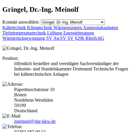
Gringel, Dr.-Ing. Meinolf
Kontakt auswählen:
Kältetechnik
Klimatechnik
Wärmepumpen
Ammoniakanlagen
Tiefsttemperaturtechnik
Lüftung
Energieberatung
Wärmerückgewinnung
SV AwSV
SV §29b BImSchG
Position:
öffentlich bestellter und vereidigter Sachverständiger der
Industrie- und Handelskammer Dortmund Technische Fragen
bei kältetechnischen Anlagen
Papenbuschstrasse 10
Bönen
Nordrhein-Westfalen
59199
Deutschland
mgringel@dsr-kkw.de
02383 587 00 51