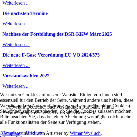
Weiterlesen ...
Die nächsten Termine
Weiterlesen ...
Nachlese der Fortbildung des DSR-KKW März 2025
Weiterlesen ...
Die neue F-Gase Verordnung EU VO 2024/573
Weiterlesen ...
Vorstandswahlen 2022
Weiterlesen ...
Wir nutzen Cookies auf unserer Website. Einige von ihnen sind
essenziell für den Betrieb der Seite, während andere uns helfen, diese
Website und die Nutzererfahrung zu verbessern (Tracking Cookies).
Copyright Deutscher Sachverständigen Rat Kälte Klima
Sie können selbst entscheiden, ob Sie die Cookies zulassen möchten.
Wärmepumpe e.V. 2025. All Rights Reserved.
Bitte beachten Sie, dass bei einer Ablehnung womöglich nicht mehr
alle Funktionalitäten der Seite zur Verfügung stehen.
Akzeptieren
Ablehnen
Template
created with Artisteer by
Wimar Wysluch
.