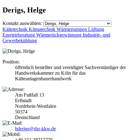
Derigs, Helge
Kontakt auswählen:
Kältetechnik
Klimatechnik
Wärmepumpen
Lüftung
Energieberatung
Wärmerückgewinnung
Industrie- und
Gewerbekühlung
Position:
öffentlich bestellter und vereidigter Sachverständiger der
Handwerkskammer zu Köln für das
Kälteanlagenbauerhandwerk
Am Fußfall 13
Erftstadt
Nordrhein-Westfalen
50374
Deutschland
hderigs@dsr-kkw.de
+49 151 28717776