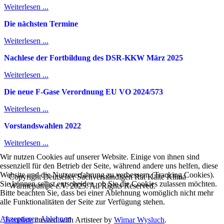
Weiterlesen ...
Die nächsten Termine
Weiterlesen ...
Nachlese der Fortbildung des DSR-KKW März 2025
Weiterlesen ...
Die neue F-Gase Verordnung EU VO 2024/573
Weiterlesen ...
Vorstandswahlen 2022
Weiterlesen ...
Wir nutzen Cookies auf unserer Website. Einige von ihnen sind
essenziell für den Betrieb der Seite, während andere uns helfen, diese
Website und die Nutzererfahrung zu verbessern (Tracking Cookies).
Copyright Deutscher Sachverständigen Rat Kälte Klima
Sie können selbst entscheiden, ob Sie die Cookies zulassen möchten.
Wärmepumpe e.V. 2025. All Rights Reserved.
Bitte beachten Sie, dass bei einer Ablehnung womöglich nicht mehr
alle Funktionalitäten der Seite zur Verfügung stehen.
Akzeptieren
Ablehnen
Template
created with Artisteer by
Wimar Wysluch
.