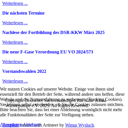
Weiterlesen ...
Die nächsten Termine
Weiterlesen ...
Nachlese der Fortbildung des DSR-KKW März 2025
Weiterlesen ...
Die neue F-Gase Verordnung EU VO 2024/573
Weiterlesen ...
Vorstandswahlen 2022
Weiterlesen ...
Wir nutzen Cookies auf unserer Website. Einige von ihnen sind
essenziell für den Betrieb der Seite, während andere uns helfen, diese
Website und die Nutzererfahrung zu verbessern (Tracking Cookies).
Copyright Deutscher Sachverständigen Rat Kälte Klima
Sie können selbst entscheiden, ob Sie die Cookies zulassen möchten.
Wärmepumpe e.V. 2025. All Rights Reserved.
Bitte beachten Sie, dass bei einer Ablehnung womöglich nicht mehr
alle Funktionalitäten der Seite zur Verfügung stehen.
Akzeptieren
Ablehnen
Template
created with Artisteer by
Wimar Wysluch
.